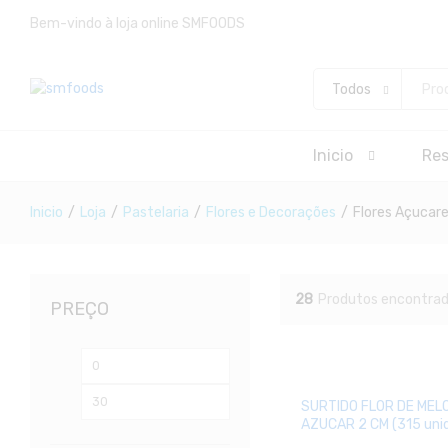
Bem-vindo à loja online SMFOODS
Todos
Inicio
Re
Inicio
/
Loja
/
Pastelaria
/
Flores e Decorações
/
Flores Açucar
28
Produtos encontra
PREÇO
Preço
Preço
mínimo
máximo
SURTIDO FLOR DE ME
AZUCAR 2 CM (315 uni