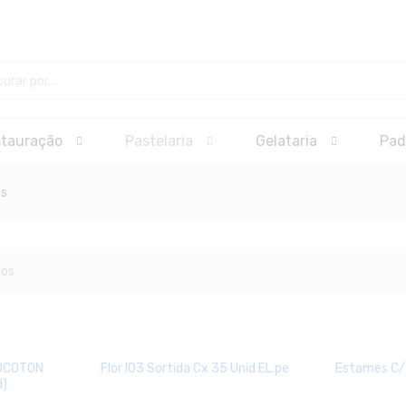
stauração
Pastelaria
Gelataria
Pad
es
dos
LOCOTON
Flor I03 Sortida Cx 35 Unid EL.pe
Estames C/3
d)