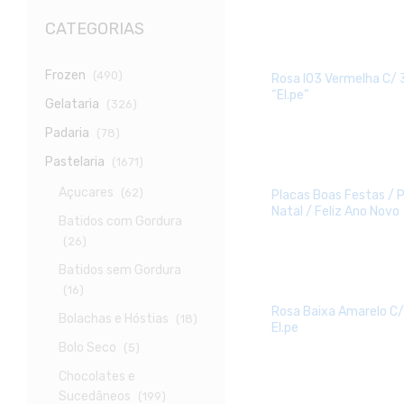
CATEGORIAS
Frozen
(490)
Rosa I03 Vermelha C/ 
“El.pe”
Gelataria
(326)
Padaria
(78)
Pastelaria
(1671)
Açucares
(62)
Placas Boas Festas / P
Natal / Feliz Ano Novo
Batidos com Gordura
(26)
Batidos sem Gordura
(16)
Rosa Baixa Amarelo C
Bolachas e Hóstias
(18)
El.pe
Bolo Seco
(5)
Chocolates e
Sucedâneos
(199)