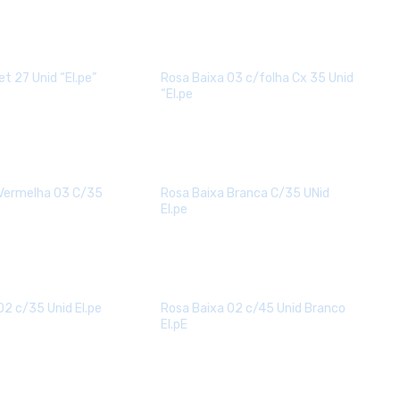
t 27 Unid “El.pe”
Rosa Baixa 03 c/folha Cx 35 Unid
“El.pe
 Vermelha 03 C/35
Rosa Baixa Branca C/35 UNid
El.pe
02 c/35 Unid El.pe
Rosa Baixa 02 c/45 Unid Branco
El.pE