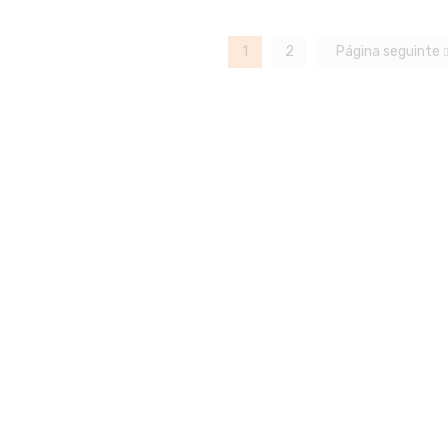
1
2
Página seguinte