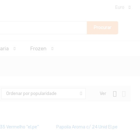
Euro
Procurar
aria
Frozen
Ver
Ordenar por popularidade
5 Vermelho “el.pe”
Papoila Aroma c/ 24 Unid El.pe