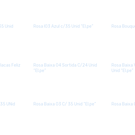
35 Unid
Rosa I03 Azul c/35 Unid “El.pe”
Rosa Bouque
lacas Feliz
Rosa Baixa 04 Sortida C/24 Unid
Rosa Baixa
“El.pe”
Unid “El.pe”
/35 UNid
Rosa Baixa 03 C/ 35 Unid “El.pe”
Rosa Baixa 