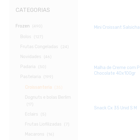
CATEGORIAS
Frozen
(490)
Mini Croissant Salsich
Bolos
(127)
Frutas Congeladas
(24)
Novidades
(46)
Padaria
(50)
Malha de Creme com P
Chocolate 40x100gr
Pastelaria
(199)
Croissanteria
(35)
Dognuts e bolas Berlim
(17)
Snack Cx 35 Unid S M
Eclairs
(5)
Frutas Liofilizadas
(7)
Macarons
(16)