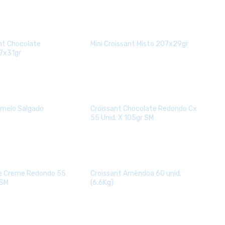
ant Chocolate
Mini Croissant Misto 207x29gr
7x31gr
amelo Salgado
Croissant Chocolate Redondo Cx
55 Unid. X 105gr SM
De Creme Redondo 55
Croissant Amêndoa 60 unid.
 SM
(6,6Kg)