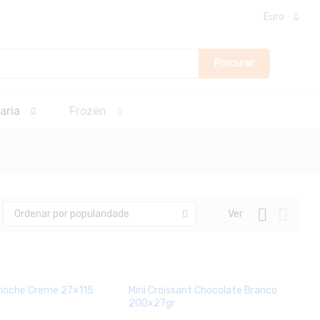
Euro
Procurar
aria
Frozen
Ver
Ordenar por popularidade
rioche Creme 27×115
Mini Croissant Chocolate Branco
200x27gr