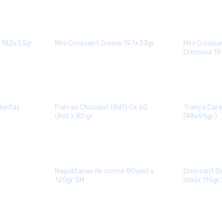
a 182x33gr
Mini Croissant Creme 197x33gr
Mini Croiss
Cremoso 19
epitas
Pain au Chocolat (Bdf) Cx 60
Trança Car
Unid x 80 gr
(48x95gr.)
Napolitanas de creme 80unid x
Croissant 
120gr SM
Unidx 115gr