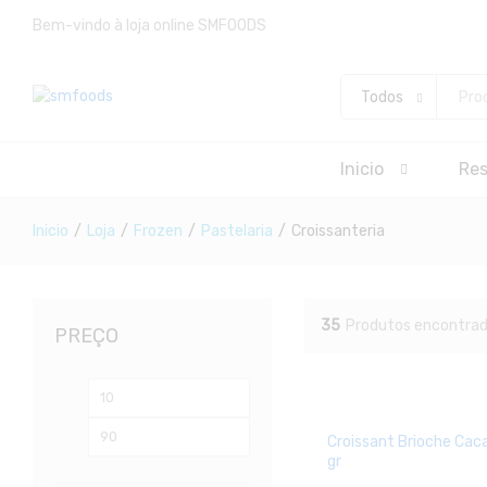
Bem-vindo à loja online SMFOODS
Todos
Inicio
Re
Inicio
/
Loja
/
Frozen
/
Pastelaria
/
Croissanteria
35
Produtos encontra
PREÇO
Preço
Preço
mínimo
máximo
Croissant Brioche Ca
gr