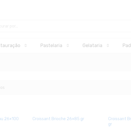
stauração
Pastelaria
Gelataria
Pad
dos
cau 26×100
Croissant Brioche 26×85 gr
Croissant B
gr