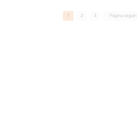
1
2
3
Página segui