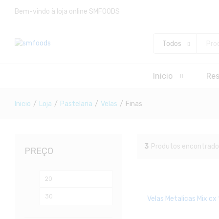
Bem-vindo à loja online SMFOODS
Todos
Inicio
Re
Inicio
/
Loja
/
Pastelaria
/
Velas
/
Finas
3
Produtos encontrado
PREÇO
Preço
Preço
mínimo
máximo
Velas Metalicas Mix cx 