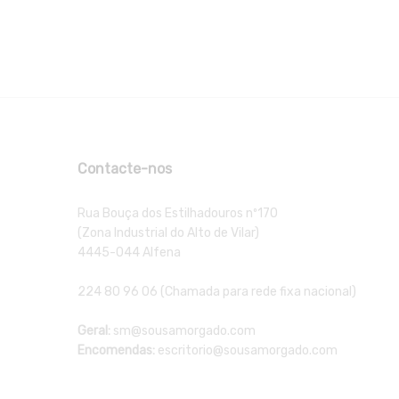
Contacte-nos
Rua Bouça dos Estilhadouros nº170
(Zona Industrial do Alto de Vilar)
4445-044 Alfena
224 80 96 06 (Chamada para rede fixa nacional)
Geral:
sm@sousamorgado.com
Encomendas:
escritorio@sousamorgado.com