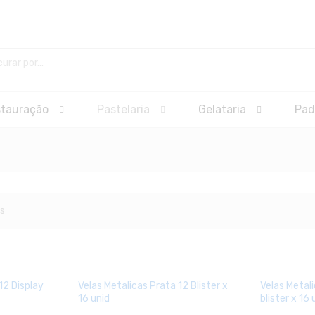
stauração
Pastelaria
Gelataria
Pad
s
12 Display
Velas Metalicas Prata 12 Blister x
Velas Metal
16 unid
blister x 16 