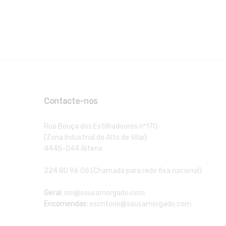
Contacte-nos
Rua Bouça dos Estilhadouros nº170
(Zona Industrial do Alto de Vilar)
4445-044 Alfena
224 80 96 06 (Chamada para rede fixa nacional)
Geral:
sm@sousamorgado.com
Encomendas:
escritorio@sousamorgado.com