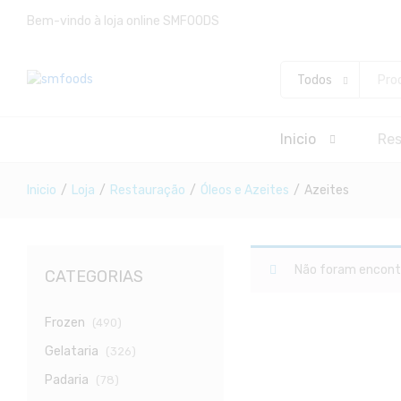
Bem-vindo à loja online SMFOODS
Todos
Inicio
Re
Inicio
/
Loja
/
Restauração
/
Óleos e Azeites
/
Azeites
Não foram encontr
CATEGORIAS
Frozen
(490)
Gelataria
(326)
Padaria
(78)