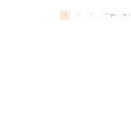
1
2
3
Página segui