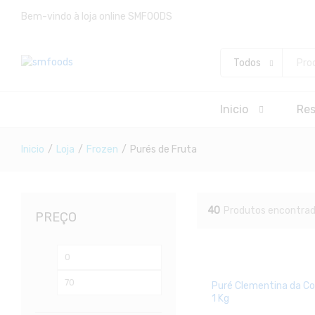
Bem-vindo à loja online SMFOODS
Todos
Inicio
Re
Inicio
/
Loja
/
Frozen
/
Purés de Fruta
40
Produtos encontra
PREÇO
Preço
Preço
mínimo
máximo
Puré Clementina da Co
1 Kg