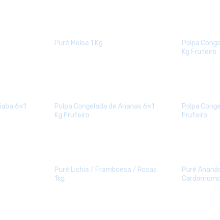
Puré Meloa 1 Kg
Polpa Conge
Kg Fruteiro
iaba 6×1
Polpa Congelada de Ananas 6×1
Polpa Conge
Kg Fruteiro
Fruteiro
Puré Lichia / Framboesa / Rosas
Puré Ananás
1kg
Cardomomo