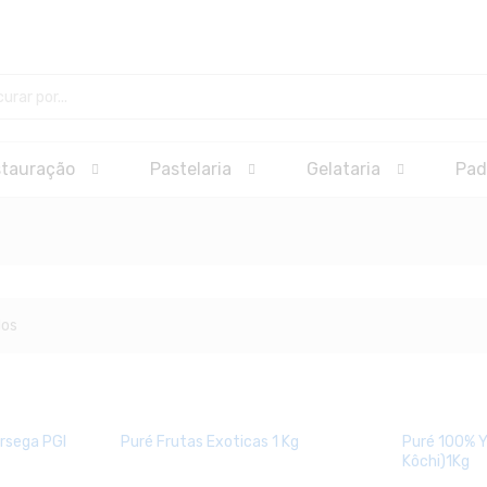
stauração
Pastelaria
Gelataria
Pad
dos
rsega PGI
Puré Frutas Exoticas 1 Kg
Puré 100% 
Kôchi)1Kg