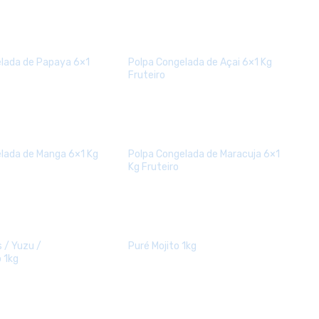
lada de Papaya 6×1
Polpa Congelada de Açai 6×1 Kg
Fruteiro
lada de Manga 6×1 Kg
Polpa Congelada de Maracuja 6×1
Kg Fruteiro
 / Yuzu /
Puré Mojito 1kg
 1kg