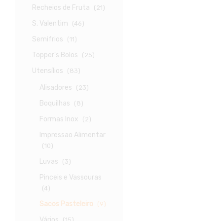
Recheios de Fruta
(21)
S. Valentim
(46)
Semifrios
(11)
Topper's Bolos
(25)
Utensílios
(83)
Alisadores
(23)
Boquilhas
(8)
Formas Inox
(2)
Impressao Alimentar
(10)
Luvas
(3)
Pinceis e Vassouras
(4)
Sacos Pasteleiro
(9)
Vários
(15)