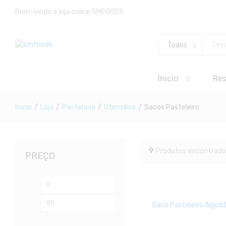
Bem-vindo à loja online SMFOODS
Todos
Inicio
Re
Inicio
/
Loja
/
Pastelaria
/
Utensílios
/
Sacos Pasteleiro
9
Produtos encontrado
PREÇO
Preço
Preço
mínimo
máximo
Saco Pasteleiro Algo