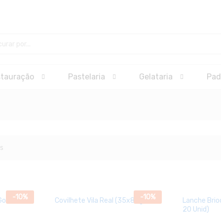
stauração
Pastelaria
Gelataria
Pad
s
-
10
%
-
10
%
 Gourmet
Covilhete Vila Real (35x80g)
Lanche Brio
20 Unid)