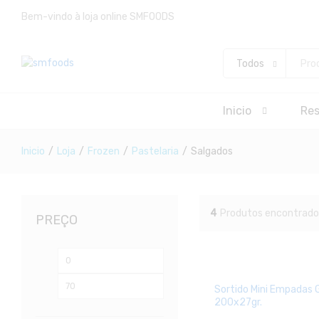
Bem-vindo à loja online SMFOODS
Todos
Inicio
Re
Inicio
/
Loja
/
Frozen
/
Pastelaria
/
Salgados
4
Produtos encontrado
PREÇO
Preço
Preço
mínimo
máximo
Sortido Mini Empadas
200x27gr.